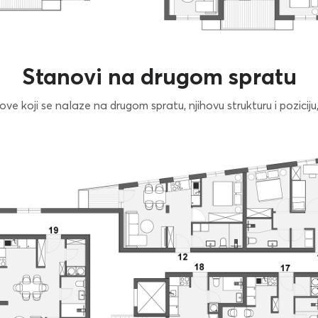
Stanovi na drugom spratu
e koji se nalaze na drugom spratu, njihovu strukturu i poziciju, 