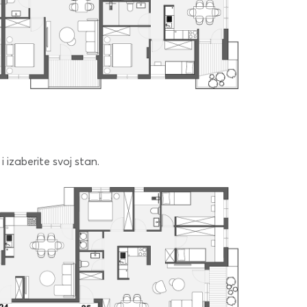
i izaberite svoj stan.