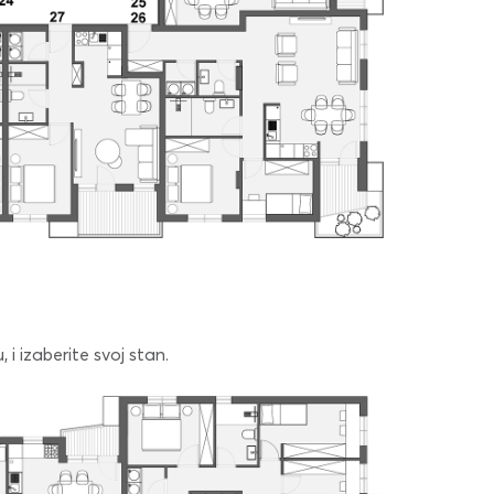
 i izaberite svoj stan.