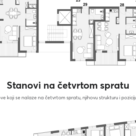
Stanovi na četvrtom spratu
 koji se nalaze na četvrtom spratu, njihovu strukturu i poziciju,