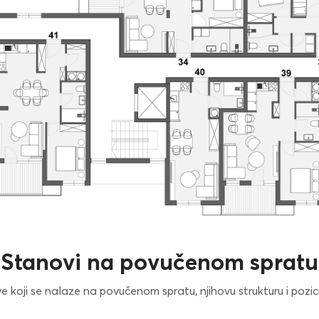
Stanovi na povučenom spratu
koji se nalaze na povučenom spratu, njihovu strukturu i poziciju