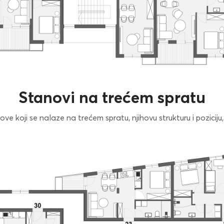
Stanovi na trećem spratu
e koji se nalaze na trećem spratu, njihovu strukturu i poziciju, 